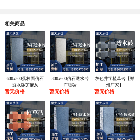
相关商品
600x300荔枝面仿石
300x600仿石透水砖
灰色井字植草砖【郑
透水砖芝麻灰
广场砖
州厂家】
暂无价格
暂无价格
暂无价格