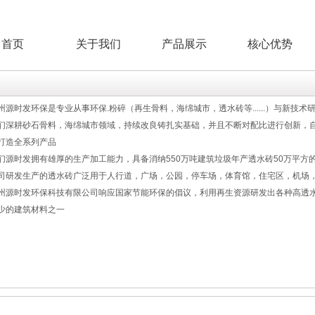
首页
关于我们
产品展示
核心优势
州源时发环保是专业从事环保.粉碎（再生骨料，海绵城市，透水砖等......）与新技术
们深耕砂石骨料，海绵城市领域，持续改良铸扎实基础，并且不断对配比进行创新，
打造全系列产品
们源时发拥有雄厚的生产加工能力，具备消纳550万吨建筑垃圾年产透水砖50万平方
司研发生产的透水砖广泛用于人行道，广场，公园，停车场，体育馆，住宅区，机场
州源时发环保科技有限公司响应国家节能环保的倡议，利用再生资源研发出各种高透
少的建筑材料之一