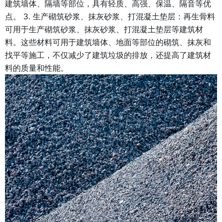
建筑墙体、隔墙等部位，具有轻质、高强、保温、隔音等优
点。 3. 生产砌筑砂浆、抹灰砂浆、打混凝土垫层：再生骨料
可用于生产砌筑砂浆、抹灰砂浆、打混凝土垫层等建筑材
料。这些材料可用于建筑墙体、地面等部位的砌筑、抹灰和
找平等施工，不仅减少了建筑垃圾的排放，还提高了建筑材
料的质量和性能。